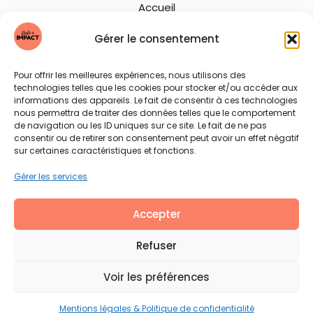
Accueil
Sur mesure
Coaching
Gérer le consentement
Formations
Conférences
Pour offrir les meilleures expériences, nous utilisons des
Outils
technologies telles que les cookies pour stocker et/ou accéder aux
Ressources
informations des appareils. Le fait de consentir à ces technologies
nous permettra de traiter des données telles que le comportement
À propos
de navigation ou les ID uniques sur ce site. Le fait de ne pas
Contact
consentir ou de retirer son consentement peut avoir un effet négatif
sur certaines caractéristiques et fonctions.
INFORMATIONS LÉGALES
Gérer les services
Mentions légales & Politique de confidentialité
Accepter
RETROUVER DÉCLIC & IMPACT SUR
LINKEDIN
Refuser
Voir les préférences
© Déclic & IMPACT – Tous droits réservés
Mentions légales & Politique de confidentialité